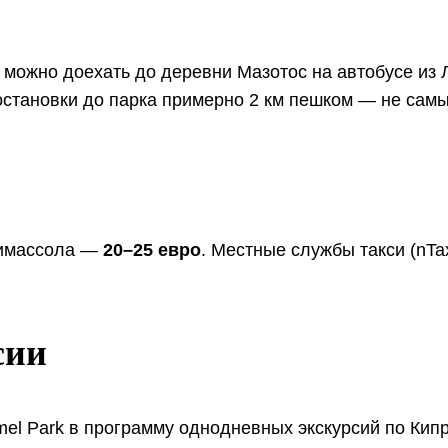
о можно доехать до деревни Мазотос на автобусе и
остановки до парка примерно 2 км пешком — не самый
Лимассола —
20–25 евро
. Местные службы такси (nTax
сии
 Park в программу однодневных экскурсий по Кипру.