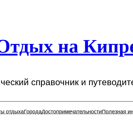
Отдых на Кипр
ический справочник и путеводит
ты отдыха
Города
Достопримечательности
Полезная и