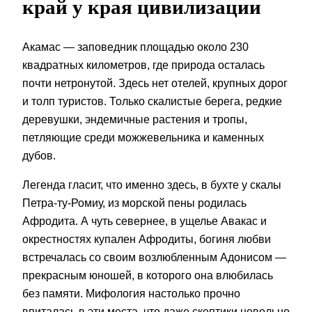
край у края цивилизации
Акамас — заповедник площадью около 230
квадратных километров, где природа осталась
почти нетронутой. Здесь нет отелей, крупных дорог
и толп туристов. Только скалистые берега, редкие
деревушки, эндемичные растения и тропы,
петляющие среди можжевельника и каменных
дубов.
Легенда гласит, что именно здесь, в бухте у скалы
Петра-ту-Ромиу, из морской пены родилась
Афродита. А чуть севернее, в ущелье Авакас и
окрестностях купален Афродиты, богиня любви
встречалась со своим возлюбленным Адонисом —
прекрасным юношей, в которого она влюбилась
без памяти. Мифология настолько прочно
впиталась в эти места, что даже скептики невольно