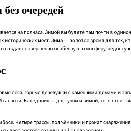
 без очередей
вается на полчаса. Зимой вы будете там почти в одиноч
х исторических мест. Зима — золотое время для тех, кт
то создаёт совершенно особенную атмосферу, недоступ
ос
овые леса, горные деревушки с каменными домами и за
Аталанти, Каледония — доступны и зимой, хотя стоит 
осе. Четыре трассы, подъёмники и прокат снаряжения. 
ызывает восторг, граничащий с недоверием.