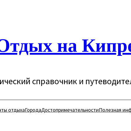
Отдых на Кипр
ический справочник и путеводите
нты отдыха
Города
Достопримечательности
Полезная ин