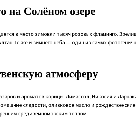
о на Солёном озере
ащается в место зимовки тысяч розовых фламинго. Зрел
ултан Текке и зимнего неба — один из самых фотогени
ственскую атмосферу
азаров и ароматов корицы. Лимассол, Никосия и Ларнак
домашние сладости, оливковое масло и рождественские
скренним средиземноморским теплом.