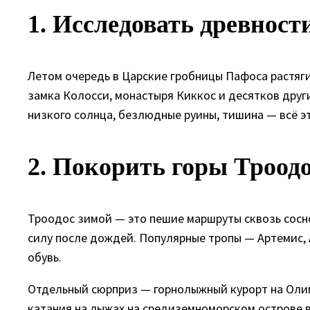
1. Исследовать древности
Летом очередь в Царские гробницы Пафоса растяги
замка Колосси, монастыря Киккос и десятков други
низкого солнца, безлюдные руины, тишина — всё э
2. Покорить горы Троод
Троодос зимой — это пешие маршруты сквозь сосн
силу после дождей. Популярные тропы — Артемис, 
обувь.
Отдельный сюрприз — горнолыжный курорт на Олимб
катания на лыжах на средиземноморском острове в