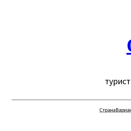
Перейти
к
содержимому
турист
Страна
Вариа