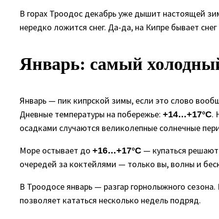
В горах Троодос декабрь уже дышит настоящей зи
нередко ложится снег. Да-да, на Кипре бывает сне
Январь: самый холодный
Январь — пик кипрской зимы, если это слово вооб
Дневные температуры на побережье:
.
+14…+17°C
осадками случаются великолепные солнечные пер
Море остывает до
— купаться решаютс
+16…+17°C
очередей за коктейлями — только вы, волны и бес
В Троодосе январь — разгар горнолыжного сезона.
позволяет кататься несколько недель подряд.