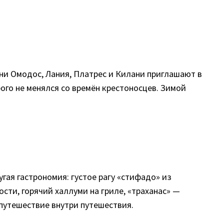
вни Омодос, Лания, Платрес и Килани приглашают в
ого не менялся со времён крестоносцев. Зимой
гая гастрономия: густое рагу «стифадо» из
сти, горячий халлуми на гриле, «траханас» —
путешествие внутри путешествия.