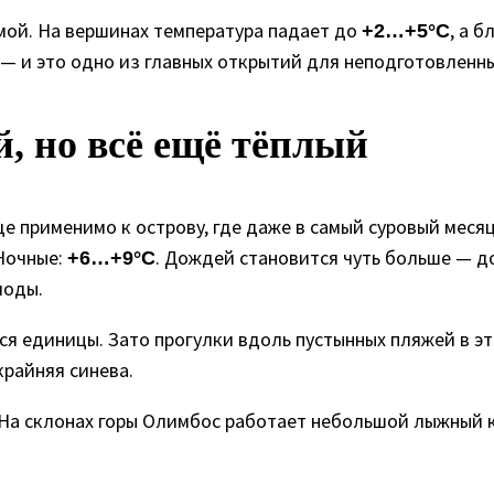
мой. На вершинах температура падает до
, а 
+2…+5°C
г — и это одно из главных открытий для неподготовленн
, но всё ещё тёплый
ще применимо к острову, где даже в самый суровый меся
 Ночные:
. Дождей становится чуть больше — д
+6…+9°C
иоды.
я единицы. Зато прогулки вдоль пустынных пляжей в эт
крайняя синева.
 На склонах горы Олимбос работает небольшой лыжный к