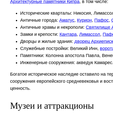
Архитектурные памятники Кипра
, в том числе:
Исторические кварталы: Никосия, Лимассо
Античные города:
Аматус
,
Курион
,
Пафос
,
Античные храмы и некрополи:
Святилище 
Замки и крепости:
Кантара
,
Лимассол
,
Паф
Дворцы и жилые здания:
дворец Архиепис
Служебные постройки: Великий Инн,
ворот
Памятники: Колонна апостола Павла, Вене
Инженерные сооружения: акведук Камарес
Богатое историческое наследие оставило на те
сооружения европейского средневековья и вос
ценность.
Музеи и аттракционы