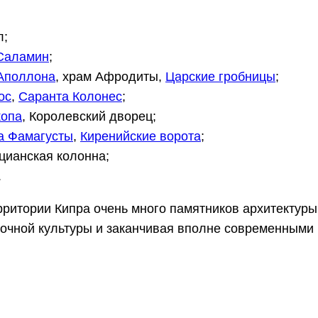
л;
Саламин
;
Аполлона
, храм Афродиты,
Царские гробницы
;
ос
,
Саранта Колонес
;
копа
, Королевский дворец;
а Фамагусты
,
Киренийские ворота
;
цианская колонна;
.
рритории Кипра очень много памятников архитектуры
точной культуры и заканчивая вполне современными