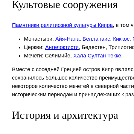
Культовые сооружения
Памятники религиозной культуры Кипра
, в том 
Монастыри:
Айя-Напа
,
Беллапаис
,
Киккос
,
Церкви:
Ангелоктисти
, Бедестен, Трипиоти
Мечети: Селимийе,
Хала Султан Текке
.
Вместе с соседней Грецией остров Кипр являлс
сохранилось большое количество преимуществе
некоторое количество мечетей в северной част
историческим периодам и принадлежащих к ра
История и архитектура