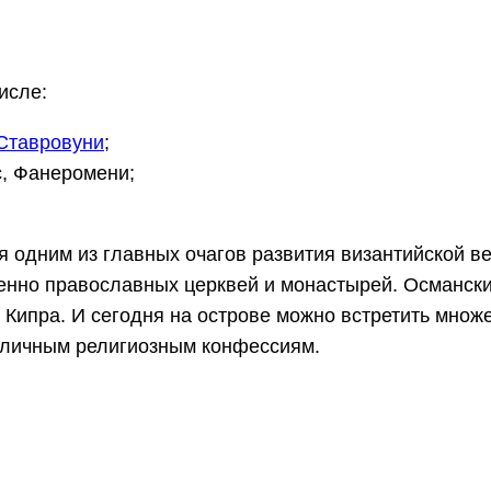
числе:
Ставровуни
;
с, Фанеромени;
я одним из главных очагов развития византийской ве
нно православных церквей и монастырей. Османски
и Кипра. И сегодня на острове можно встретить множ
зличным религиозным конфессиям.