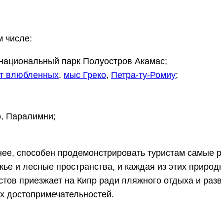
м числе:
, национальный парк Полуостров Акамас;
т влюбленных
,
мыс Греко
,
Петра-ту-Ромиу
;
о, Паралимни;
енее, способен продемонстрировать туристам самые
ье и лесные пространства, и каждая из этих приро
тов приезжает на Кипр ради пляжного отдыха и разв
х достопримечательностей.