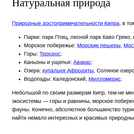
Натуральная природа
Природные достопримечательности Кипра
, в то
Парки: парк Птиц, лесной парк Каво Греко
Морское побережье:
Морские пещеры
,
Мос
Горы:
Троодос
;
Каньоны и ущелья:
Авакас
;
Озера:
купальня Афродиты
, Соляное озер
Водопады: Каледонский,
Милломерис
.
Небольшой по своим размерам Кипр, тем не м
экосистемы — горы и равнины, морское побереж
фауны. Конечно, абсолютное большинство турис
найти немало интересных и красивых природны