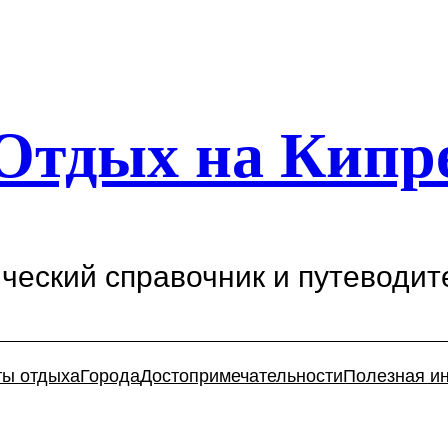
Отдых на Кипр
ический справочник и путеводит
ты отдыха
Города
Достопримечательности
Полезная и