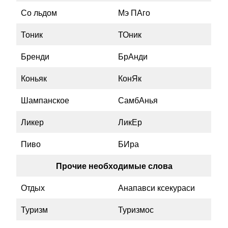
Со льдом
Мэ ПАго
Тоник
ТОник
Бренди
БрАнди
Коньяк
КонЯк
Шампанское
СамбАнья
Ликер
ЛикЕр
Пиво
БИра
Прочие необходимые слова
Отдых
Анапавси ксекураси
Туризм
Туризмос