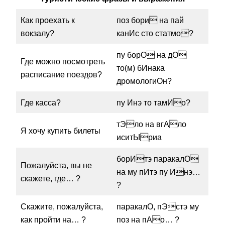
Как проехать к
поз бори на пай
вокзалу?
канИс сто статмо?
пу борО на дО
Где можно посмотреть
то(м) бИнака
расписание поездов?
дромологиОн?
Где касса?
пу Инэ то тамИо?
тЭло на вгАло
Я хочу купить билеты
иситЫриа
борИтэ паракалО
Пожалуйста, вы не
на му пИтэ пу Инэ…
скажете, где… ?
?
Скажите, пожалуйста,
паракалО, пЭстэ му
как пройти на… ?
поз на пАо… ?