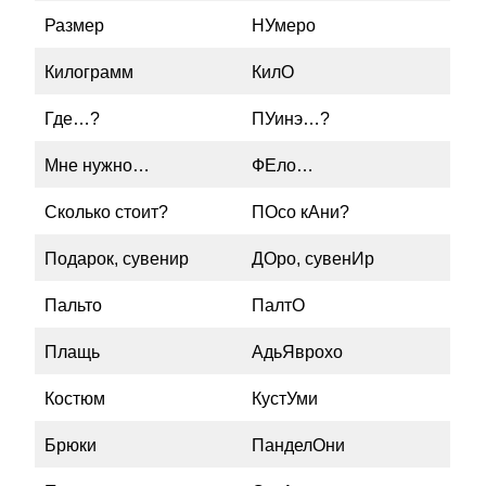
Размер
НУмеро
Килограмм
КилО
Где…?
ПУинэ…?
Мне нужно…
ФЕло…
Сколько стоит?
ПОсо кАни?
Подарок, сувенир
ДОро, сувенИр
Пальто
ПалтО
Плащь
АдьЯврохо
Костюм
КустУми
Брюки
ПанделОни