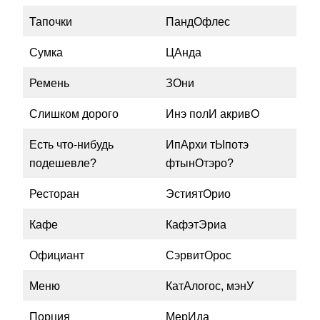
Тапочки
ПандОфлес
Сумка
ЦАнда
Ремень
ЗОни
Слишком дорого
Инэ полИ акривО
Есть что-нибудь
ИпАрхи тЫпотэ
подешевле?
фтынОтэро?
Ресторан
ЭстиятОрио
Кафе
КафэтЭриа
Официант
СэрвитОрос
Меню
КатАлогос, мэнУ
Порция
МерИда