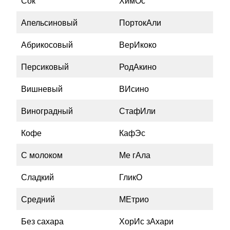
Сок
ХимОс
Апельсиновый
ПортокАли
Абрикосовый
ВерИкоко
Персиковый
РодАкино
Вишневый
ВИсино
Виноградный
СтафИли
Кофе
КафЭс
С молоком
Ме гАла
Сладкий
ГликО
Средний
МЕтрио
Без сахара
ХорИс зАхари