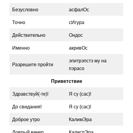
Безусловно
асфалОс
Точно
сИгура
Действительно
Ондос
Именно
акривОс
эпитрэпстэ му на
Разрешите пройти
пэрасо
Приветствие
Здравствуй(-те)!
Я су (сас)!
До свидания!
Я су (сас)!
Доброе утро
КалимЭра
Доврый вечер
КалиспЭра