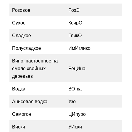
Розовое
РозЭ
Сухое
КсирО
Сладкое
ГликО
Полусладкое
ИмИглико
Вино, настоенное на
смоле хвойных
РецИна
деревьев
Водка
ВОтка
Анисовая водка
Узо
Самогон
ЦИпуро
Виски
УИски