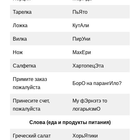
Тарелка
ПьЯто
Ложка
КутАли
Вилка
ПирУни
Нож
МахЕри
Салфетка
ХартопецЭта
Примите заказ
БорО на парангИло?
пожалуйста
Принесите счет,
Му фЭрнэтэ то
пожалуйста
логарьязмО
Cлова (еда и продукты питания)
Греческий салат
ХорьЯтики