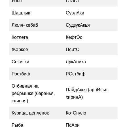
Язык
ГлОса
Шашлык
СувлАки
Люля- кебаб
СудзукАкья
Котлета
КефтЭс
Жаркое
ПситО
Сосиски
ЛукАника
Ростбиф
РОстбиф
Отбивная на
ПайдАкья (арнИсья,
ребрышке (баранья,
хиринА)
свиная)
Курица, цепленок
КотОпуло
Рыба
ПсАри