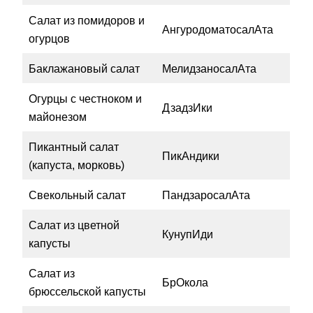
Салат из помидоров и
АнгуродоматосалАта
огурцов
Баклажановый салат
МелидзаносалАта
Огурцы с честноком и
ДзадзИки
майонезом
Пикантный салат
ПикАндики
(капуста, морковь)
Свекольный салат
ПандзаросалАта
Салат из цветной
КунупИди
капусты
Салат из
БрОкола
брюссельской капусты