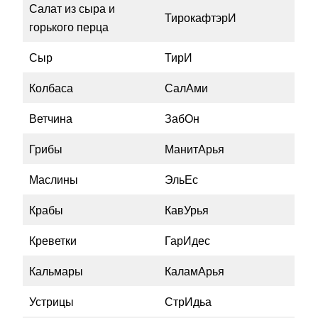
Салат из сыра и
ТирокафтэрИ
горького перца
Сыр
ТирИ
Колбаса
СалАми
Ветчина
ЗабОн
Грибы
МанитАрья
Маслины
ЭльЕс
Крабы
КавУрья
Креветки
ГарИдес
Кальмары
КаламАрья
Устрицы
СтрИдьа