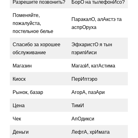
Разрешите позвонить?
БорО на тылефонИсо?
Поменяйте,
ПаракалО, алАкстэ та
пожалуйста,
аспрОруха
постельное белье
Спасибо за хорошее
ЭфхаристО я тын
обслуживание
пэрипИиси
Магазин
МагазИ, катАстима
Киоск
ПерИптэро
Рынок, базар
АгорА, пазАри
Цена
ТимИ
Чек
АпОдикси
Деньги
ЛефтА, хрИмата