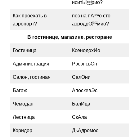
иситЫрио?
Как проехать в
поз на пАо сто
аэропорт?
аэродрОмио?
В гостинице, магазине, ресторане
Гостиница
КсенодохИо
Администрация
РэсэпсьОн
Салон, гостиная
СалОни
Багаж
АпоскевЭс
Чемодан
БалИца
Лестница
СкАла
Коридор
ДьАдромос