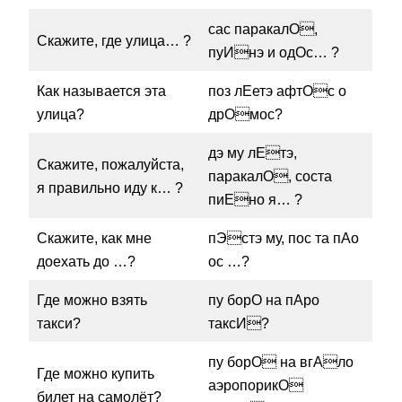
сас паракалО,
Скажите, где улица… ?
пуИнэ и одОс… ?
Как называется эта
поз лЕетэ афтОс о
улица?
дрОмос?
дэ му лЕтэ,
Скажите, пожалуйста,
паракалО, соста
я правильно иду к… ?
пиЕно я… ?
Скажите, как мне
пЭстэ му, пос та пАо
доехать до …?
ос …?
Где можно взять
пу борО на пАро
такси?
таксИ?
пу борО на вгАло
Где можно купить
аэропорикО
билет на самолёт?