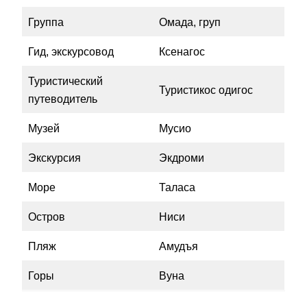
Группа
Омада, груп
Гид, экскурсовод
Ксенагос
Туристический
Туристикос одигос
путеводитель
Музей
Мусио
Экскурсия
Экдроми
Море
Таласа
Остров
Ниси
Пляж
Амудъя
Горы
Вуна