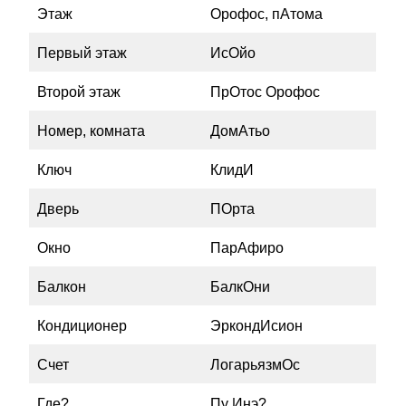
Этаж
Орофос, пАтома
Первый этаж
ИсОйо
Второй этаж
ПрОтос Орофос
Номер, комната
ДомАтьо
Ключ
КлидИ
Дверь
ПОрта
Окно
ПарАфиро
Балкон
БалкОни
Кондиционер
ЭркондИсион
Счет
ЛогарьязмОс
Где?
Пу Инэ?