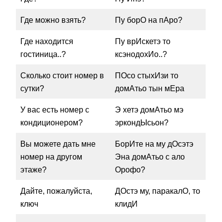
Где можно взять?
Пу борО на пАро?
Где находится
Пу врИскетэ то
гостиница..?
ксэнодохИо..?
Сколько стоит номер в
ПОсо стыхИзи то
сутки?
домАтьо тын мЕра
У вас есть номер с
Э хетэ домАтьо мэ
кондиционером?
эркондЫсьон?
Вы можете дать мне
БорИте на му дОсэтэ
номер на другом
Эна домАтьо с ало
этаже?
Орофо?
Дайте, пожалуйста,
ДОстэ му, паракалО, то
ключ
клидИ