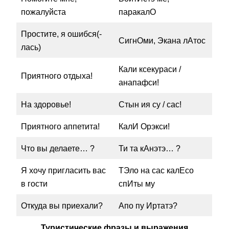
пожалуйста
паракалО
Простите, я ошибся(-
СигнОми, Экана лАтос
лась)
Кали ксекураси /
Приятного отдыха!
анапафси!
На здоровье!
Стын ия су / сас!
Приятного аппетита!
КалИ Орэкси!
Что вы делаете… ?
Ти та кАнэтэ… ?
Я хочу пригласить вас
ТЭло на сас калЕсо
в гости
спИты му
Откуда вы приехали?
Апо пу Иртатэ?
Туристические фразы и выражения