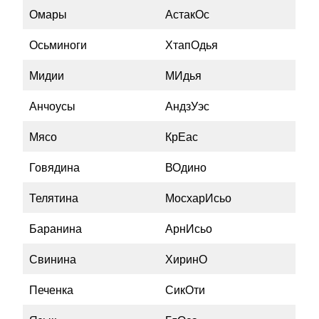
Омары
АстакОс
Осьминоги
ХтапОдья
Мидии
МИдья
Анчоусы
АндзУэс
Мясо
КрЕас
Говядина
ВОдино
Телятина
МосхарИсьо
Баранина
АрнИсьо
Свинина
ХиринО
Печенка
СикОти