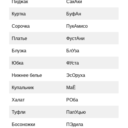
Пиджак
СакАки
Куртка
БуфАн
Сорочка
ПукАмисо
Платье
ФустАни
Блузка
БлУза
Юбка
ФУста
Нижнее белье
ЭсОруха
Купальник
МаЁ
Халат
РОба
Туфли
ПапУцью
Босоножки
ПЭдила