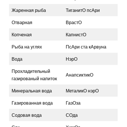
Жаренная рыба
ТиганитО псАри
Отварная
ВрастО
Копченая
КапнистО
Рыба на углях
ПсАри ста кАрвуна
Вода
НэрО
Прохладительный
АнапсиктикО
газированый напиток
Минеральная вода
МеталикО нэрО
Газированная вода
ГазОза
Содовая вода
СОда