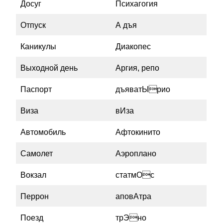
Досуг
Психагогия
Отпуск
А дъя
Каникулы
Диакопес
Выходной день
Аргия, репо
Паспорт
дъяватЫрио
Виза
вИза
Автомобиль
Афтокинито
Самолет
Аэроплано
Вокзал
статмОс
Перрон
аповАтра
Поезд
трЭно