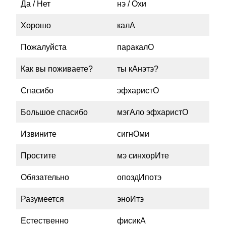
Да / Нет
нэ / Охи
Хорошо
калА
Пожалуйста
паракалО
Как вы поживаете?
ты кАнэтэ?
Спасибо
эфхаристО
Большое спасибо
мэгАло эфхаристО
Извините
сигнОми
Простите
мэ синхорИте
Обязательно
опоздИпотэ
Разумеется
эноИтэ
Естественно
фисикА