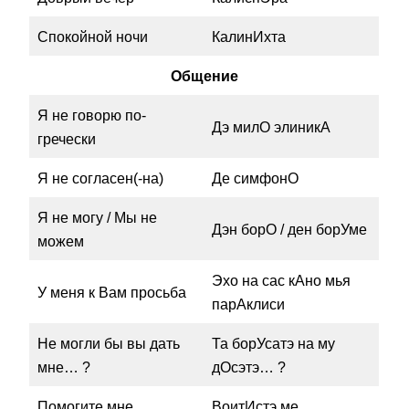
Спокойной ночи
КалинИхта
Общение
Я не говорю по-
Дэ милО элиникА
гречески
Я не согласен(-на)
Де симфонО
Я не могу / Мы не
Дэн борО / ден борУме
можем
Эхо на сас кАно мья
У меня к Вам просьба
парАклиси
Не могли бы вы дать
Та борУсатэ на му
мне… ?
дОсэтэ… ?
Помогите мне,
ВоитИстэ ме,