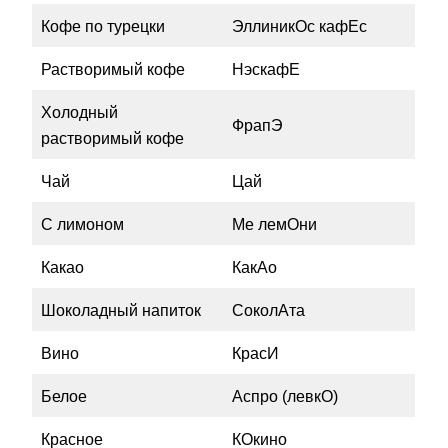
Кофе по турецки
ЭллиникОс кафЕс
Растворимый кофе
НэскафЕ
Холодный
ФрапЭ
растворимый кофе
Чай
Цай
С лимоном
Ме лемОни
Какао
КакАо
Шоколадный напиток
СоколАта
Вино
КрасИ
Белое
Аспро (левкО)
Красное
КОкино