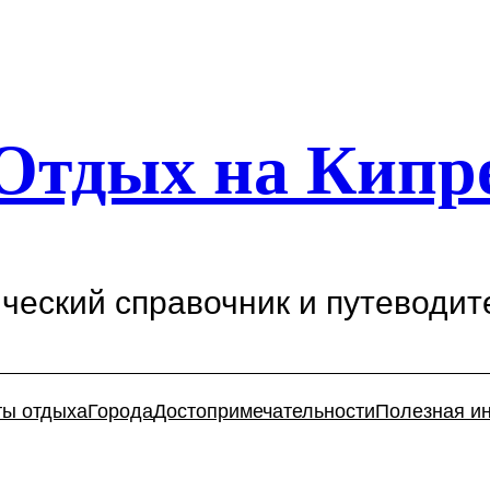
Отдых на Кипр
ический справочник и путеводит
ты отдыха
Города
Достопримечательности
Полезная и