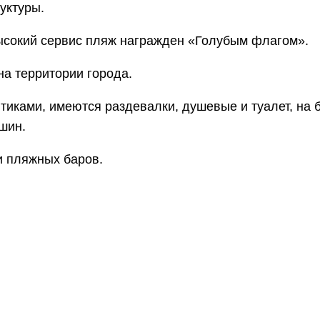
уктуры.
высокий сервис пляж награжден «Голубым флагом».
а территории города.
иками, имеются раздевалки, душевые и туалет, на б
шин.
и пляжных баров.