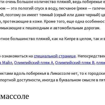
и очень большое количество пляжей, ведь побережье еп
м — это пологий спуск в воду, песчаное (реже — галеч
й, поэтому он имеет темный (серый или даже черный) ц
, протекающие в коже. Кроме того, еще одна особенно
примыкающие к пешеходным и автомобильным дорогам.
ное большинство пляжей, как на Кипре в целом, так и 
о ознакомиться на
специальной странице
. Непосредстве
з Майл
,
Олимпийский пляж A
,
Олимпийский пляж B
,
пля
нктами вдоль побережья в Лимассоле нет, то к городск
портной доступности, иногда в буквальном смысле в пя
имассоле