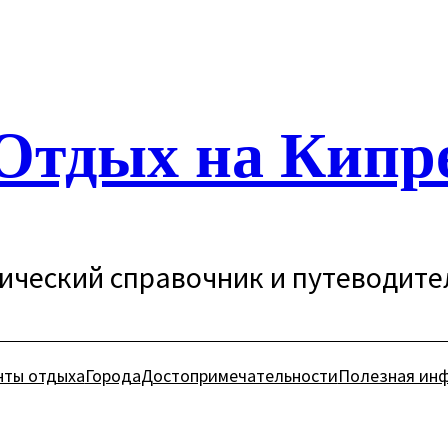
Отдых на Кипр
ический справочник и путеводите
нты отдыха
Города
Достопримечательности
Полезная ин