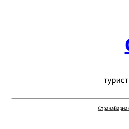
Перейти
к
содержимому
турист
Страна
Вариа