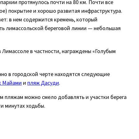
архии протянулось почти на 80 км. Почти все
ное) покрытие и хорошо развитая инфраструктура.
вет: в нем содержится кремень, который
сть лимассольской береговой линии — небольшая
в Лимассоле в частности, награждены «Голубым
нно в городской черте находятся следующие
ж Майами
и
пляж Дасуди
.
им пляжам можно смело добавлять и участки берега
ти минутах ходьбы.