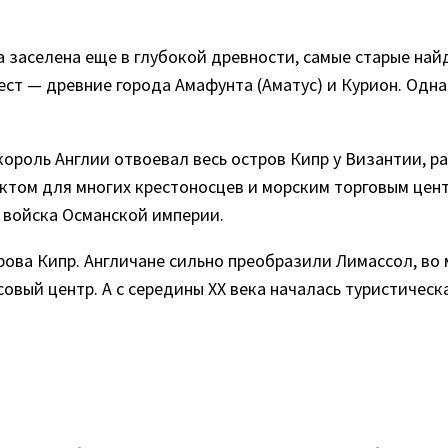
 заселена еще в глубокой древности, самые старые най
ест — древние города Амафунта (Аматус) и Курион. Одн
, король Англии отвоевал весь остров Кипр у Византии, 
ктом для многих крестоносцев и морским торговым центр
и войска Османской империи.
трова Кипр. Англичане сильно преобразили Лимассол, в
овый центр. А с середины XX века началась туристическ