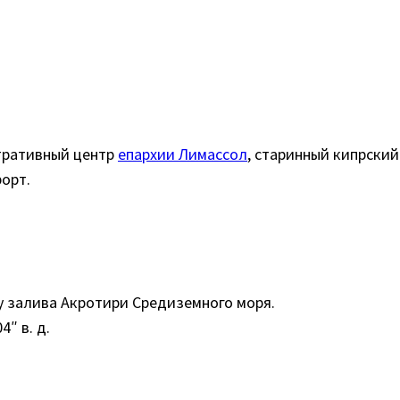
тративный центр
епархии Лимассол
, старинный кипрски
орт.
у залива Акротири Средиземного моря.
4″ в. д.