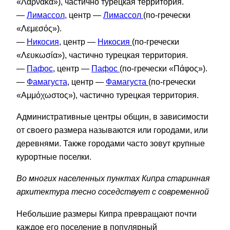
«Λάρνακα»), частично турецкая территория.
—
Лимассол
, центр —
Лимассол
(по-гречески
«Λεμεσός»).
—
Никосия
, центр —
Никосия
(по-гречески
«Λευκωσία»), частично турецкая территория.
—
Пафос
, центр —
Пафос
(по-гречески «Πάφος»).
—
Фамагуста
, центр —
Фамагуста
(по-гречески
«Αμμόχωστος»), частично турецкая территория.
Административные центры общин, в зависимости
от своего размера называются или городами, или
деревнями. Также городами часто зовут крупные
курортные поселки.
Во многих населенных пунктах Кипра старинная
архитектура тесно соседствует с современной
Небольшие размеры Кипра превращают почти
каждое его поселение в популярный